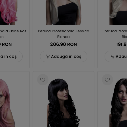
nala Khloe Roz
Peruca Profesionala Jessica
Peruca Profe
on
Blonda
Bl
0 RON
206.90 RON
191.
ă în coș
Adaugă în coș
Adau