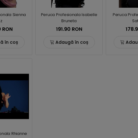
ionala Sienna
Peruca Profesionala Isabelle
Peruca Profe
z
Bruneta
Sa
0 RON
191.90 RON
178.
ă în coș
Adaugă în coș
Adau
onala Rhianne