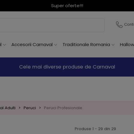
traditionale romanesti, costume de Halloween, Craciun sau
Cont
l
Accesorii Carnaval
Traditionale Romania
Hallo
Cele mai diverse produse de Carnaval
l Adulti
Peruci
Peruci Profesionale
Produse 1 - 29 din 29