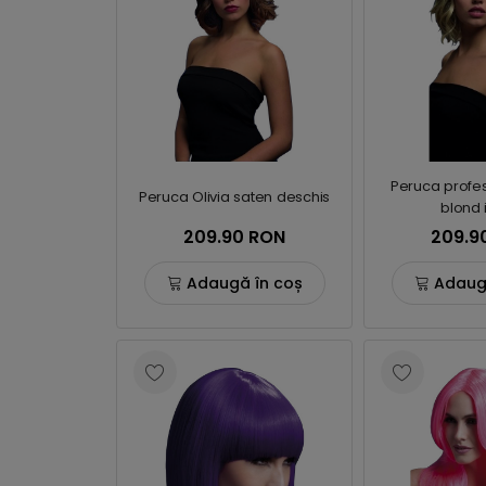
Peruca profes
Peruca Olivia saten deschis
blond 
209.90 RON
209.9
Adaugă în coș
Adaug