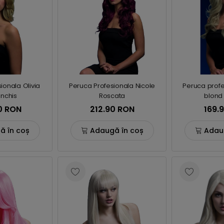
ionala Olivia
Peruca Profesionala Nicole
Peruca profe
inchis
Roscata
blond 
0 RON
212.90 RON
169.
ă în coș
Adaugă în coș
Adau