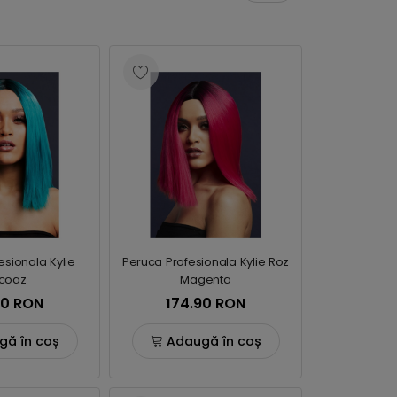
esionala Kylie
Peruca Profesionala Kylie Roz
rcoaz
Magenta
90 RON
174.90 RON
gă în coș
Adaugă în coș