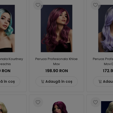
onala Kourtney
Peruca Profesionala Khloe
Peruca Prof
eschis
Mov
Mov 
0 RON
198.90 RON
172.
ă în coș
Adaugă în coș
Adau