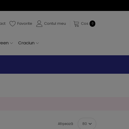
 Carnaval
act
Favorite
Contul meu
Cos
0
ween
Craciun
Afișează