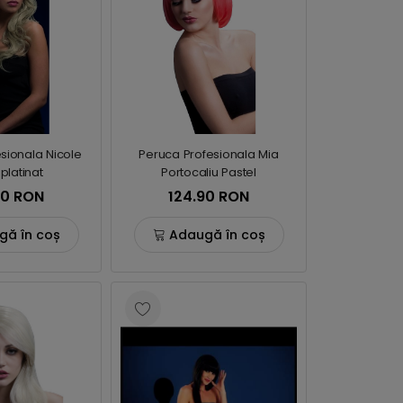
sionala Nicole
Peruca Profesionala Mia
platinat
Portocaliu Pastel
90 RON
124.90 RON
gă în coș
Adaugă în coș