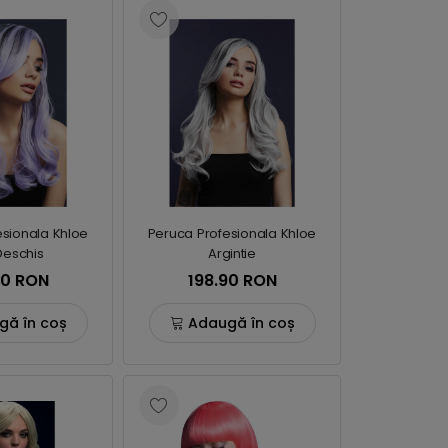
esionala Khloe
Peruca Profesionala Khloe
Deschis
Argintie
90 RON
198.90 RON
gă în coș
Adaugă în coș