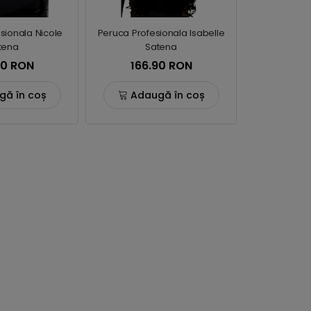
sionala Nicole
Peruca Profesionala Isabelle
tena
Satena
90 RON
166.90 RON
gă în coș
Adaugă în coș