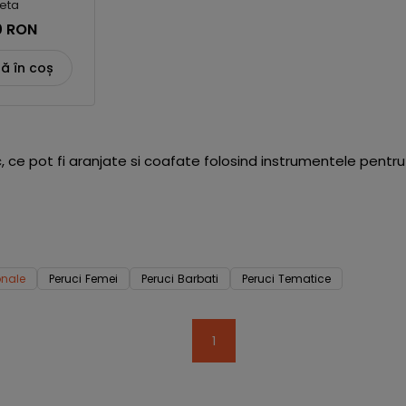
eta
0 RON
ă în coș
c, ce pot fi aranjate si coafate folosind instrumentele pentru
onale
Peruci Femei
Peruci Barbati
Peruci Tematice
1