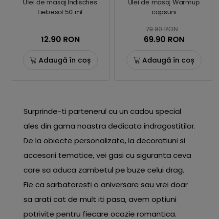
Ulei de masaj Indisches
Ulei de masaj Warmup
Liebesol 50 ml
capsuni
79.90 RON
12.90 RON
69.90 RON
Adaugă în coș
Adaugă în coș
Surprinde-ti partenerul cu un cadou special
ales din gama noastra dedicata indragostitilor.
De la obiecte personalizate, la decoratiuni si
accesorii tematice, vei gasi cu siguranta ceva
care sa aduca zambetul pe buze celui drag.
Fie ca sarbatoresti o aniversare sau vrei doar
sa arati cat de mult iti pasa, avem optiuni
potrivite pentru fiecare ocazie romantica.