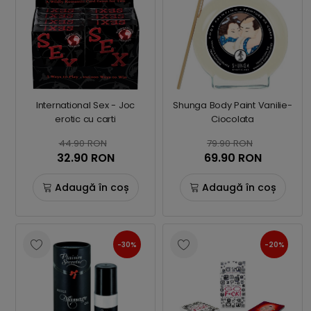
International Sex - Joc
Shunga Body Paint Vanilie-
erotic cu carti
Ciocolata
44.90 RON
79.90 RON
32.90 RON
69.90 RON
Adaugă în coș
Adaugă în coș
-30%
-20%