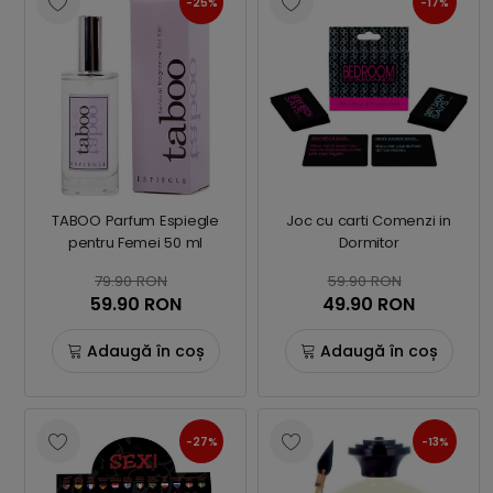
-25%
-17%
TABOO Parfum Espiegle
Joc cu carti Comenzi in
pentru Femei 50 ml
Dormitor
79.90 RON
59.90 RON
59.90 RON
49.90 RON
Adaugă în coș
Adaugă în coș
-27%
-13%