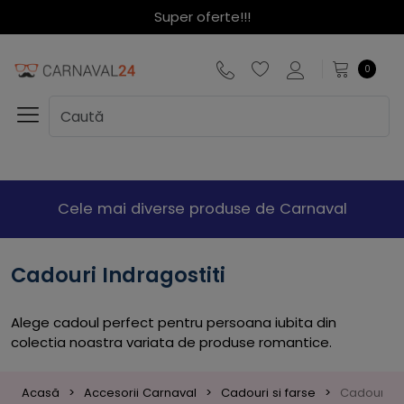
Super oferte!!!
0
Cele mai diverse produse de Carnaval
Cadouri Indragostiti
Alege cadoul perfect pentru persoana iubita din
colectia noastra variata de produse romantice.
Acasă
Accesorii Carnaval
Cadouri si farse
Cadouri In