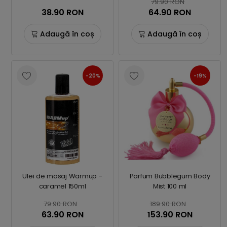
79.90 RON
38.90 RON
64.90 RON
Adaugă în coș
Adaugă în coș
-20%
-19%
Ulei de masaj Warmup -
Parfum Bubblegum Body
caramel 150ml
Mist 100 ml
79.90 RON
189.90 RON
63.90 RON
153.90 RON