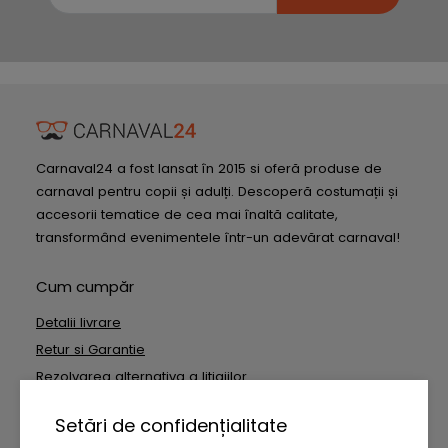
Carnaval24 a fost lansat în 2015 si oferă produse de
carnaval pentru copii și adulți. Descoperă costumații și
accesorii tematice de cea mai înaltă calitate,
transformând evenimentele într-un adevărat carnaval!
Cum cumpăr
Detalii livrare
Retur si Garantie
Rezolvarea alternativa a litigiilor
Rezolvarea online a litigiilor
Setări de confidențialitate