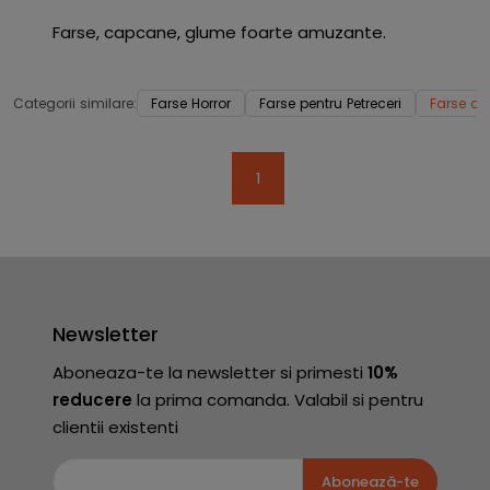
Farse, capcane, glume foarte amuzante.
Categorii similare:
Farse Horror
Farse pentru Petreceri
Farse di
1
Newsletter
Aboneaza-te la newsletter si primesti
10%
reducere
la prima comanda. Valabil si pentru
clientii existenti
Abonează-te