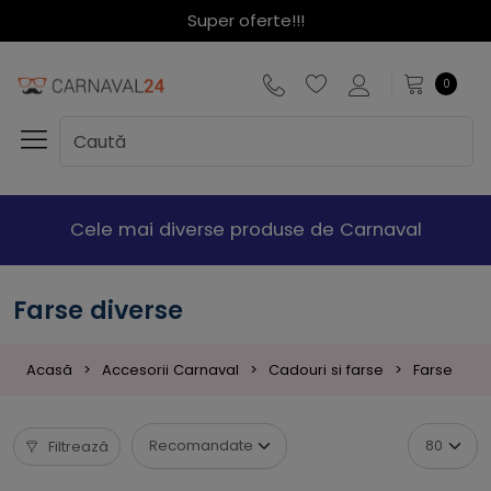
Super oferte!!!
0
Cele mai diverse produse de Carnaval
Farse diverse
Acasă
Accesorii Carnaval
Cadouri si farse
Farse
F
Filtrează