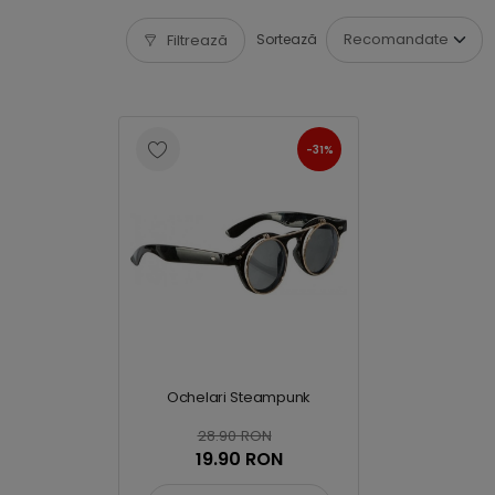
Filtrează
Sortează
-31%
Ochelari Steampunk
28.90 RON
19.90 RON