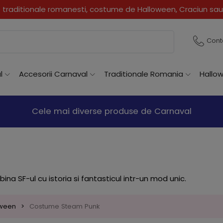
traditionale romanesti, costume de Halloween, Craciun sau
Cont
l
Accesorii Carnaval
Traditionale Romania
Hallo
Cele mai diverse produse de Carnaval
 SF-ul cu istoria si fantasticul intr-un mod unic.
oween
Costume Steam Punk