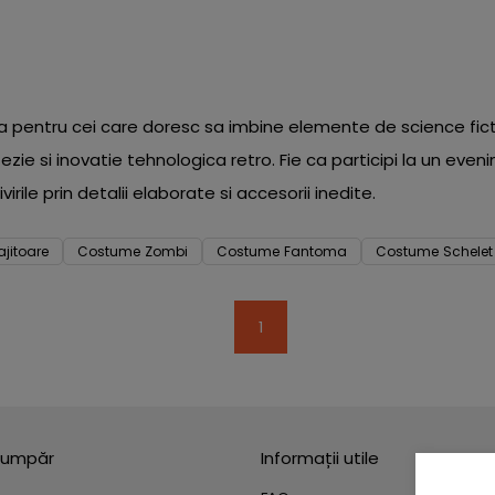
ntru cei care doresc sa imbine elemente de science fiction
ezie si inovatie tehnologica retro. Fie ca participi la un ev
rile prin detalii elaborate si accesorii inedite.
jitoare
Costume Zombi
Costume Fantoma
Costume Schelet
1
umpăr
Informații utile