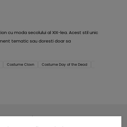
 cu moda secolului al XIX-lea. Acest stil unic
eniment tematic sau doresti doar sa
Costume Clovn
Costume Day of the Dead
Costume Pirat
Newsletter