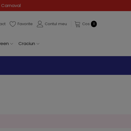
 Carnaval
act
Favorite
Contul meu
Cos
0
ween
Craciun