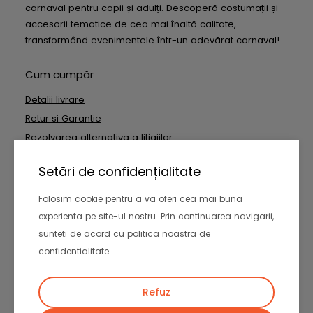
carnaval pentru copii și adulți. Descoperă costumații și
accesorii tematice de cea mai înaltă calitate,
transformând evenimentele într-un adevărat carnaval!
Cum cumpăr
Detalii livrare
Retur si Garantie
Rezolvarea alternativa a litigiilor
Rezolvarea online a litigiilor
Setări de confidențialitate
Informații utile
Folosim cookie pentru a va oferi cea mai buna
experienta pe site-ul nostru. Prin continuarea navigarii,
FAQ
sunteti de acord cu politica noastra de
Contactati-ne
confidentialitate.
Termeni si conditii
Date cu caracter personal
Refuz