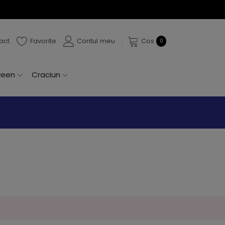
act
Favorite
Contul meu
Cos
0
ween
Craciun