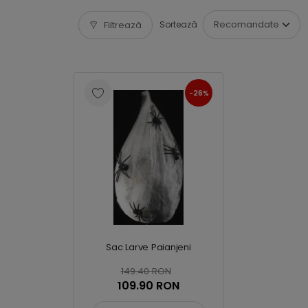
Filtrează
Sortează
-26%
Sac Larve Paianjeni
149.40 RON
109.90 RON