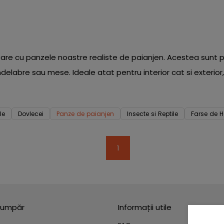
oare cu panzele noastre realiste de paianjen. Acestea sunt
andelabre sau mese. Ideale atat pentru interior cat si exteri
le
Dovlecei
Panze de paianjen
Insecte si Reptile
Farse de 
1
umpăr
Informații utile