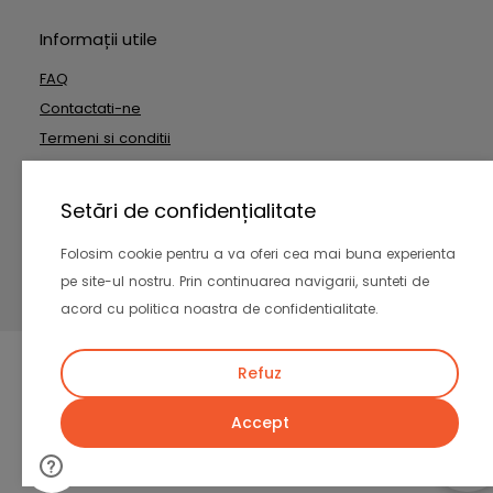
Informații utile
FAQ
Contactati-ne
Termeni si conditii
Date cu caracter personal
Setări de confidențialitate
Copyright © 2026 Outside Technologies SRL. Toate drepturile
Folosim cookie pentru a va oferi cea mai buna experienta
rezervate
pe site-ul nostru. Prin continuarea navigarii, sunteti de
-
acord cu politica noastra de confidentialitate.
Refuz
Accept