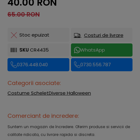
40.00 RON
65.00 RON
Stoc epuizat
Costuri de livrare
SKU
CR4435
WhatsApp
0376.448.040
0730.556.787
Categorii asociate:
Costume Schelet
Diverse Halloween
Comerciant de incredere:
Suntem un magazin de încredere. Oferim produse si servicii de
calitate ridicata, cu livrare rapida si discreta.