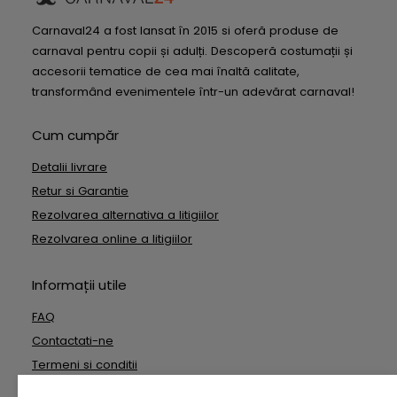
Carnaval24 a fost lansat în 2015 si oferă produse de
carnaval pentru copii și adulți. Descoperă costumații și
accesorii tematice de cea mai înaltă calitate,
transformând evenimentele într-un adevărat carnaval!
Cum cumpăr
Detalii livrare
Retur si Garantie
Rezolvarea alternativa a litigiilor
Rezolvarea online a litigiilor
Informații utile
FAQ
Contactati-ne
Termeni si conditii
Date cu caracter personal