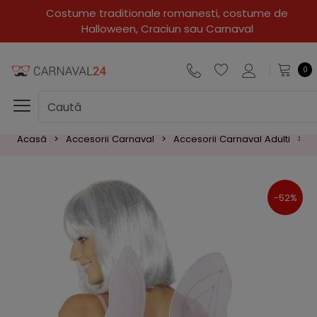
Costume traditionale romanesti, costume de
Halloween, Craciun sau Carnaval
0
Acasă
Accesorii Carnaval
Accesorii Carnaval Adulti
A
-52%