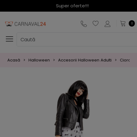
Super oferte!!!
0
Acasă
Halloween
Accesorii Halloween Adulti
Ciorapi