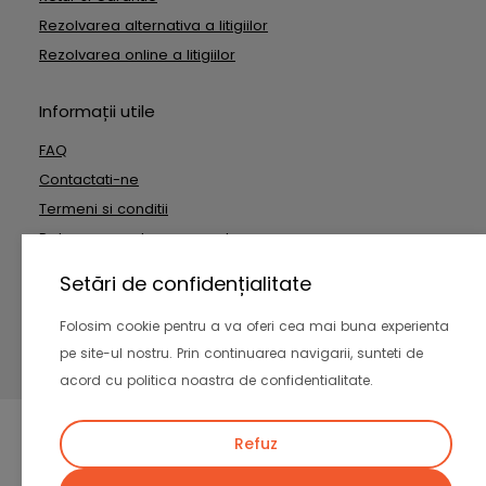
Rezolvarea alternativa a litigiilor
Rezolvarea online a litigiilor
Informații utile
FAQ
Contactati-ne
Termeni si conditii
Date cu caracter personal
Setări de confidențialitate
Copyright © 2026 Outside Technologies SRL. Toate drepturile
Folosim cookie pentru a va oferi cea mai buna experienta
rezervate
pe site-ul nostru. Prin continuarea navigarii, sunteti de
-
acord cu politica noastra de confidentialitate.
Refuz