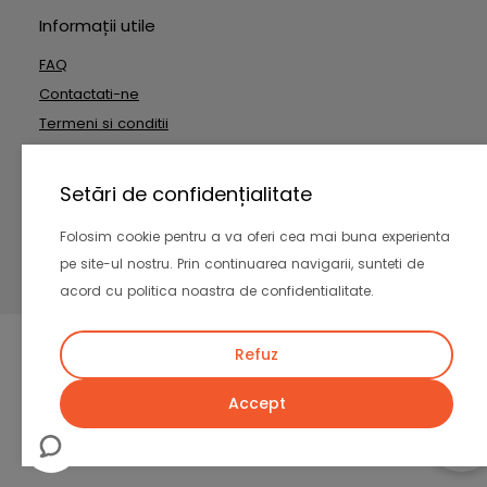
Informații utile
FAQ
Contactati-ne
Termeni si conditii
Date cu caracter personal
Setări de confidențialitate
Copyright © 2026 Outside Technologies SRL. Toate drepturile
Folosim cookie pentru a va oferi cea mai buna experienta
rezervate
pe site-ul nostru. Prin continuarea navigarii, sunteti de
acord cu politica noastra de confidentialitate.
-
Refuz
Accept