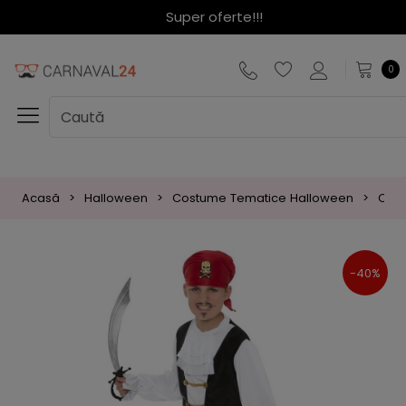
Super oferte!!!
0
Acasă
Halloween
Costume Tematice Halloween
Cost
-40%