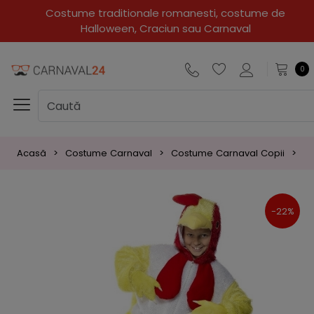
Costume traditionale romanesti, costume de
Halloween, Craciun sau Carnaval
0
Acasă
Costume Carnaval
Costume Carnaval Copii
Co
-22%