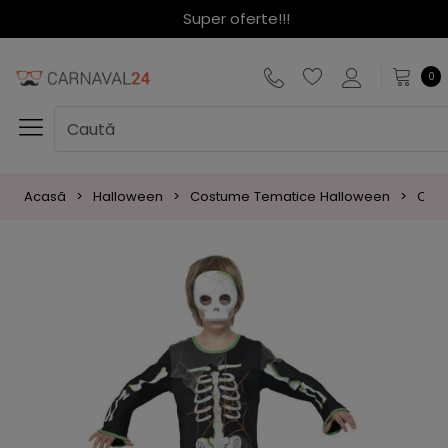
Super oferte!!!
0
Acasă
Halloween
Costume Tematice Halloween
Cost