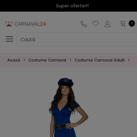
Super oferte!!!
0
Acasă
Costume Carnaval
Costume Carnaval Adulti
C