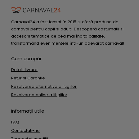
Carnaval24 a fost lansat în 2015 si oferă produse de
carnaval pentru copii și adulți. Descoperă costumații și
accesorii tematice de cea mai înaltă calitate,
transformând evenimentele într-un adevărat carnaval!
Cum cumpăr
Detalii livrare
Retur si Garantie
Rezolvarea alternativa a litigiilor
Rezolvarea online a litigiilor
Informații utile
FAQ
Contactati-ne
Termeni si conditii