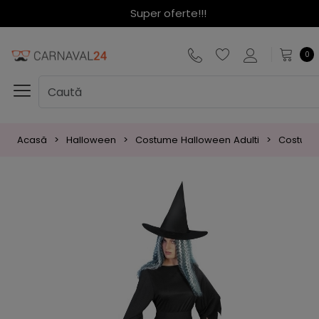
Super oferte!!!
0
Acasă
Halloween
Costume Halloween Adulti
Costume