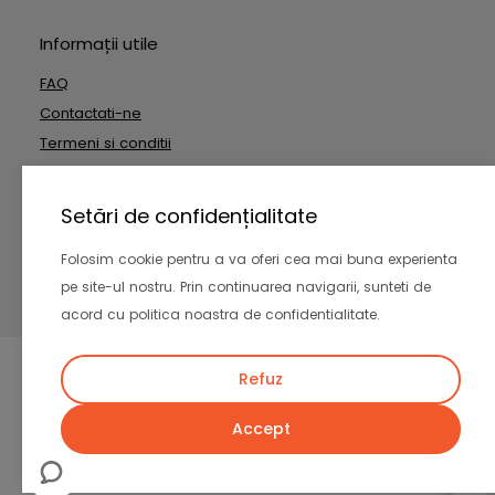
Informații utile
FAQ
Contactati-ne
Termeni si conditii
Date cu caracter personal
Setări de confidențialitate
Copyright © 2026 Outside Technologies SRL. Toate drepturile
Folosim cookie pentru a va oferi cea mai buna experienta
rezervate
pe site-ul nostru. Prin continuarea navigarii, sunteti de
-
acord cu politica noastra de confidentialitate.
Refuz
Accept