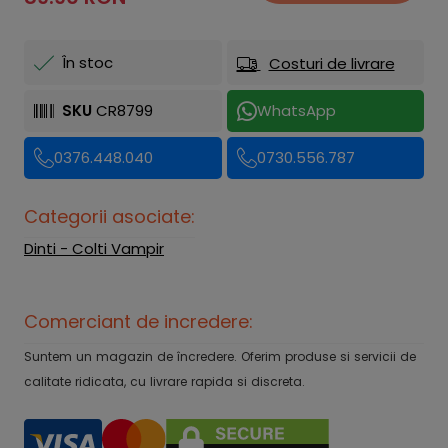
În stoc
Costuri de livrare
SKU
CR8799
WhatsApp
0376.448.040
0730.556.787
Categorii asociate:
Dinti - Colti Vampir
Comerciant de incredere:
Suntem un magazin de încredere. Oferim produse si servicii de
calitate ridicata, cu livrare rapida si discreta.