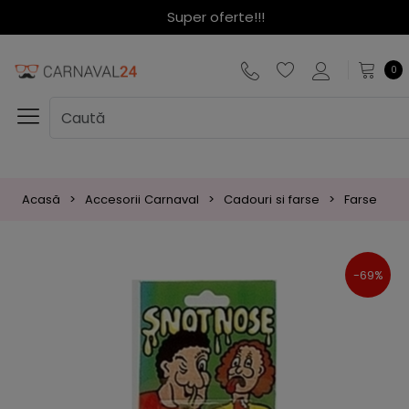
Super oferte!!!
0
Acasă
Accesorii Carnaval
Cadouri si farse
Farse
F
-69%