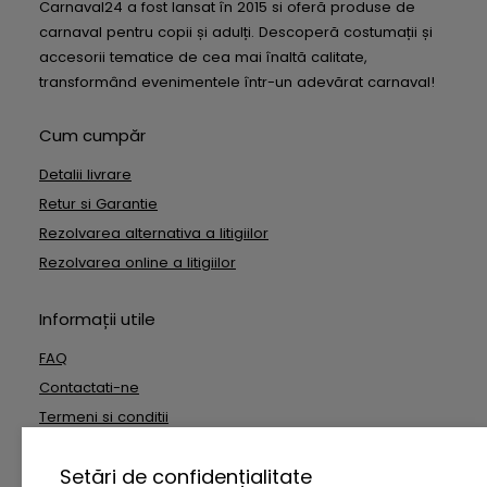
Carnaval24 a fost lansat în 2015 si oferă produse de
carnaval pentru copii și adulți. Descoperă costumații și
accesorii tematice de cea mai înaltă calitate,
transformând evenimentele într-un adevărat carnaval!
Cum cumpăr
Detalii livrare
Retur si Garantie
Rezolvarea alternativa a litigiilor
Rezolvarea online a litigiilor
Informații utile
FAQ
Contactati-ne
Termeni si conditii
Date cu caracter personal
Setări de confidențialitate