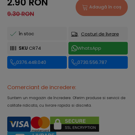
2.90 RON
Adaugă în coș
9.30 RON
În stoc
Costuri de livrare
SKU
CR74
WhatsApp
0376.448.040
0730.556.787
Comerciant de incredere:
Suntem un magazin de încredere. Oferim produse si servicii de
calitate ridicata, cu livrare rapida si discreta.