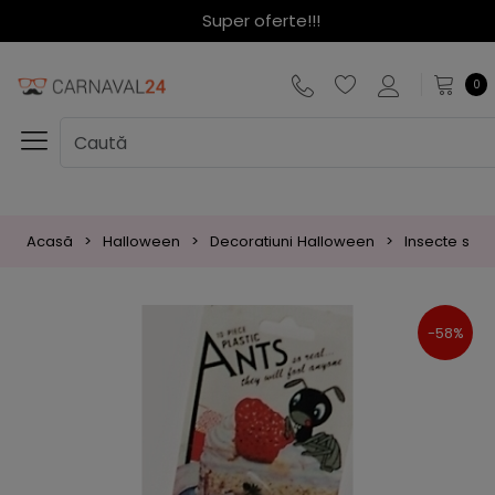
Super oferte!!!
0
Acasă
Halloween
Decoratiuni Halloween
Insecte si Re
-58%