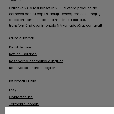
Carnaval24 a fost lansat în 2015 si oferă produse de
carnaval pentru copii și adulți. Descoperă costumații și
accesorii tematice de cea mai înaltă calitate,
transformând evenimentele într-un adevărat carnaval!
Cum cumpăr
Detalii livrare
Retur si Garantie
Rezolvarea alternativa a litigiilor
Rezolvarea online a litigiilor
Informații utile
FAQ
Contactati-ne
Termeni si conditii
Date cu caracter personal