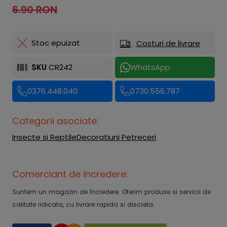
6.90 RON
Stoc epuizat
Costuri de livrare
SKU
CR242
WhatsApp
0376.448.040
0730.556.787
Categorii asociate:
Insecte si Reptile
Decoratiuni Petreceri
Comerciant de incredere:
Suntem un magazin de încredere. Oferim produse si servicii de
calitate ridicata, cu livrare rapida si discreta.