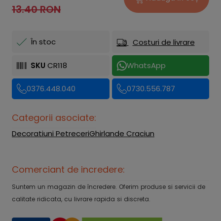
13.40 RON
În stoc
Costuri de livrare
SKU
CR118
WhatsApp
0376.448.040
0730.556.787
Categorii asociate:
Decoratiuni Petreceri
Ghirlande Craciun
Comerciant de incredere:
Suntem un magazin de încredere. Oferim produse si servicii de
calitate ridicata, cu livrare rapida si discreta.