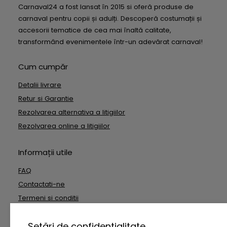
Carnaval24 a fost lansat în 2015 si oferă produse de
carnaval pentru copii și adulți. Descoperă costumații și
accesorii tematice de cea mai înaltă calitate,
transformând evenimentele într-un adevărat carnaval!
Cum cumpăr
Detalii livrare
Retur si Garantie
Rezolvarea alternativa a litigiilor
Rezolvarea online a litigiilor
Informații utile
FAQ
Contactati-ne
Termeni si conditii
Date cu caracter personal
Setări de confidențialitate