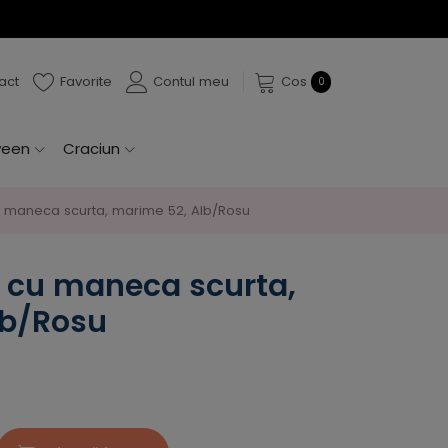
act
Favorite
Contul meu
Cos
0
ween
Craciun
cu maneca scurta, marime 52, Alb/Rosu
la cu maneca scurta,
lb/Rosu