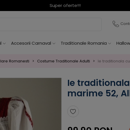
Super oferte!!!
Cont
l
Accesorii Carnaval
Traditionale Romania
Hallo
lare Romanesti
Costume Traditionale Adulti
Ie traditionala 
Ie traditiona
marime 52, A