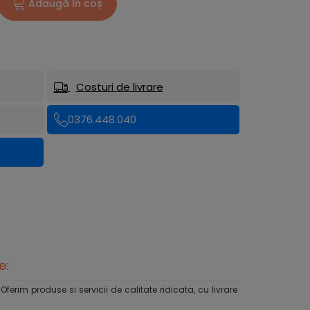
Adaugă în coș
Costuri de livrare
0376.448.040
e:
rim produse si servicii de calitate ridicata, cu livrare