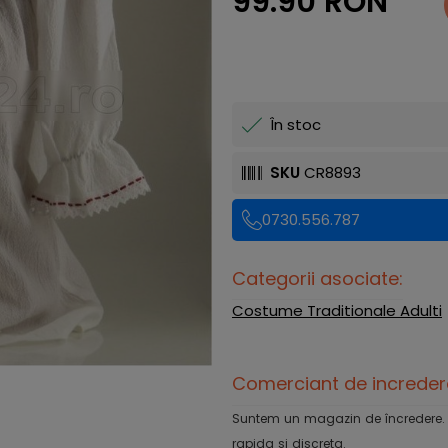
99.90 RON
În stoc
SKU
CR8893
0730.556.787
Categorii asociate:
Costume Traditionale Adulti
Comerciant de increder
Suntem un magazin de încredere. Ofe
rapida si discreta.