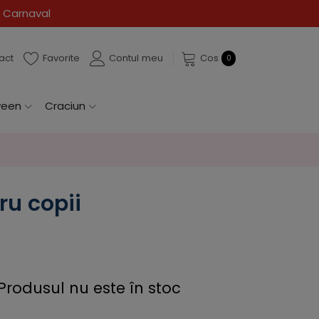
 Carnaval
act
Favorite
Contul meu
Cos
0
ween
Craciun
ru copii
Produsul nu este în stoc