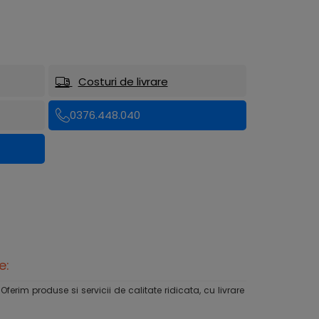
Costuri de livrare
0376.448.040
e:
rim produse si servicii de calitate ridicata, cu livrare