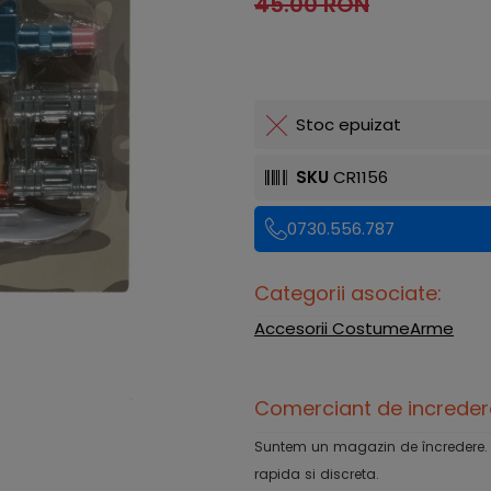
45.00 RON
Stoc epuizat
SKU
CR1156
0730.556.787
Categorii asociate:
Accesorii Costume
Arme
Comerciant de increder
Suntem un magazin de încredere. Ofe
rapida si discreta.