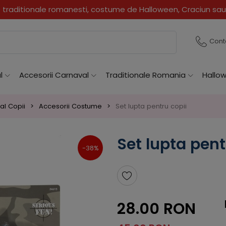
traditionale romanesti, costume de Halloween, Craciun sau
Cont
l
Accesorii Carnaval
Traditionale Romania
Hallo
al Copii
Accesorii Costume
Set lupta pentru copii
Set lupta pent
-38%
28.00 RON