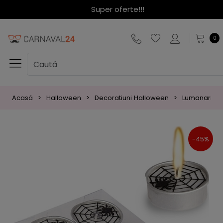
Super oferte!!!
0
Acasă
Halloween
Decoratiuni Halloween
Lumanari Ha
-45%