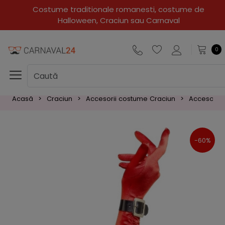
Costume traditionale romanesti, costume de
Halloween, Craciun sau Carnaval
0
Acasă
Craciun
Accesorii costume Craciun
Accesorii 
-60%