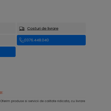
Costuri de livrare
0376.448.040
e:
rim produse si servicii de calitate ridicata, cu livrare