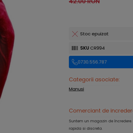
42.00 RON
Stoc epuizat
SKU
CR994
0730.556.787
Categorii asociate:
Manusi
Comerciant de increder
Suntem un magazin de încredere. Ofe
rapida si discreta.