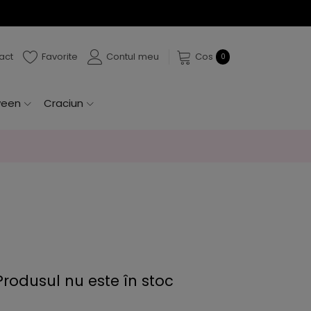
act
Favorite
Contul meu
Cos
0
ween
Craciun
Produsul nu este în stoc