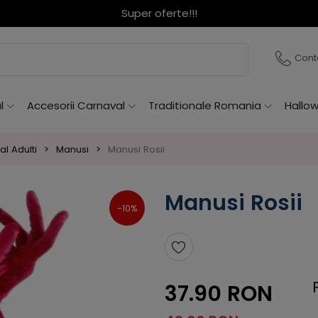
Super oferte!!!
Cont
l
Accesorii Carnaval
Traditionale Romania
Hallo
l Adulti
Manusi
Manusi Rosii
Manusi Rosii
-10%
37.90 RON