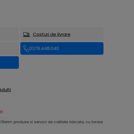
Costuri de livrare
0376.448.040
Adulti
e:
rim produse si servicii de calitate ridicata, cu livrare