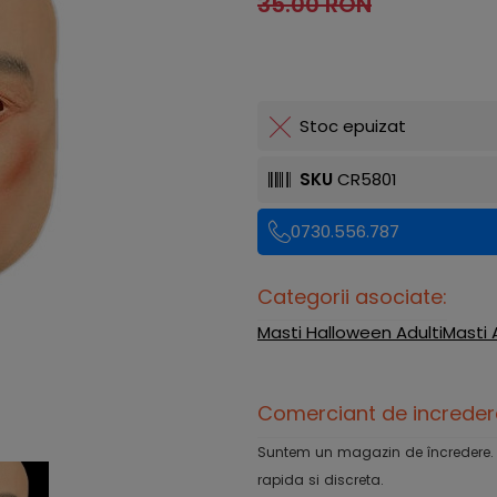
35.00 RON
Stoc epuizat
SKU
CR5801
0730.556.787
Categorii asociate:
Masti Halloween Adulti
Masti 
Comerciant de increder
Suntem un magazin de încredere. Ofe
rapida si discreta.