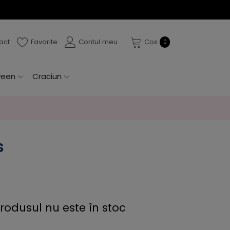
act
Favorite
Contul meu
Cos
0
ween
Craciun
s
rodusul nu este în stoc