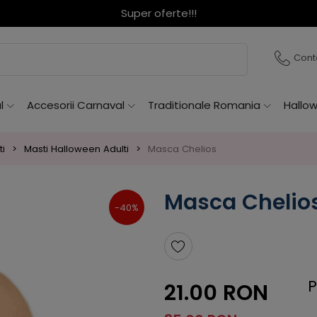
Super oferte!!!
Cont
l
Accesorii Carnaval
Traditionale Romania
Hallo
ti
Masti Halloween Adulti
Masca Chelios
Masca Chelio
-40%
P
21.00 RON