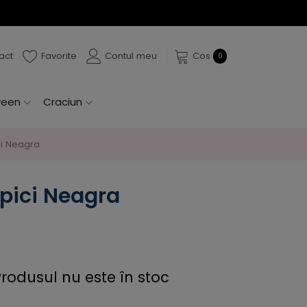
act
Favorite
Contul meu
Cos
0
ween
Craciun
ci Neagra
pici Neagra
rodusul nu este în stoc