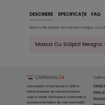
DESCRIERE
SPECIFICAȚII
FAQ
Masca din plastic de culoare neagra, cu scl
Masca Cu Sclipici Neagra -
Cum c
Detalii 
Carnaval24 a fost lansat în 2015 si
oferă produse de carnaval pentru
Retur s
copii și adulți. Descoperă costumații și
Rezolvar
accesorii tematice de cea mai înaltă
Rezolvar