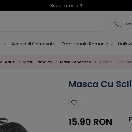
Super oferte!!!
Cont
l
Accesorii Carnaval
Traditionale Romania
Hallo
l Adulti
Masti Carnaval
Masti Venetiene
Masca Cu Sclipi
Masca Cu Scli
P
15.90 RON