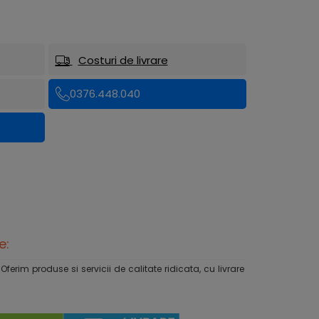
Costuri de livrare
0376.448.040
e:
rim produse si servicii de calitate ridicata, cu livrare