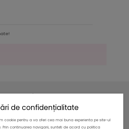
nate!
Newsletter
Aboneaza-te la newsletter si primesti
ări de confidențialitate
10% reducere
la prima comanda.
Valabil si pentru clientii existenti
im cookie pentru a va oferi cea mai buna experienta pe site-ul
. Prin continuarea navigarii, sunteti de acord cu politica