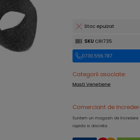
Stoc epuizat
SKU
CR1735
0730.556.787
Categorii asociate:
Masti Venetiene
Comerciant de increder
Suntem un magazin de încredere. Ofe
rapida si discreta.