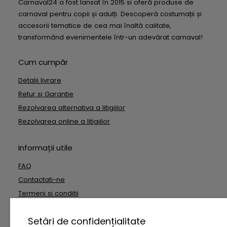
Carnaval24 a fost lansat în 2015 si oferă produse de
carnaval pentru copii și adulți. Descoperă costumații și
accesorii tematice de cea mai înaltă calitate,
transformând evenimentele într-un adevărat carnaval!
Cum cumpăr
Detalii livrare
Retur si Garantie
Rezolvarea alternativa a litigiilor
Rezolvarea online a litigiilor
Informații utile
FAQ
Contactati-ne
Termeni si conditii
Date cu caracter personal
Setări de confidențialitate