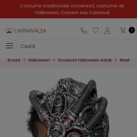
Super oferte!!!
0
Acasă
Halloween
Accesorii Halloween Adulti
Masti Ha