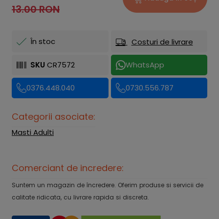
13.00 RON
În stoc
Costuri de livrare
SKU
CR7572
WhatsApp
0376.448.040
0730.556.787
Categorii asociate:
Masti Adulti
Comerciant de incredere:
Suntem un magazin de încredere. Oferim produse si servicii de
calitate ridicata, cu livrare rapida si discreta.