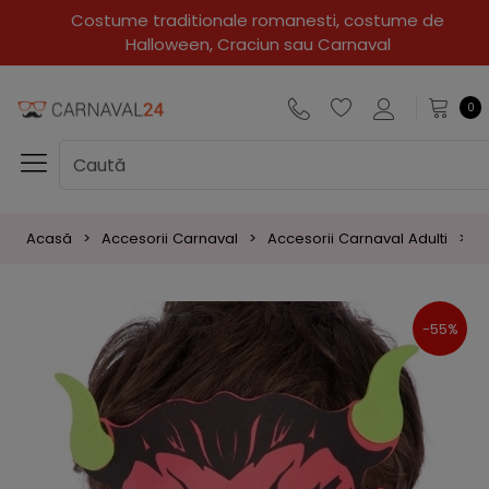
Costume traditionale romanesti, costume de
Halloween, Craciun sau Carnaval
0
Acasă
Accesorii Carnaval
Accesorii Carnaval Adulti
M
-55%