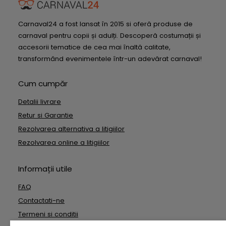
Carnaval24 a fost lansat în 2015 si oferă produse de
carnaval pentru copii și adulți. Descoperă costumații și
accesorii tematice de cea mai înaltă calitate,
transformând evenimentele într-un adevărat carnaval!
Cum cumpăr
Detalii livrare
Retur si Garantie
Rezolvarea alternativa a litigiilor
Rezolvarea online a litigiilor
Informații utile
FAQ
Contactati-ne
Termeni si conditii