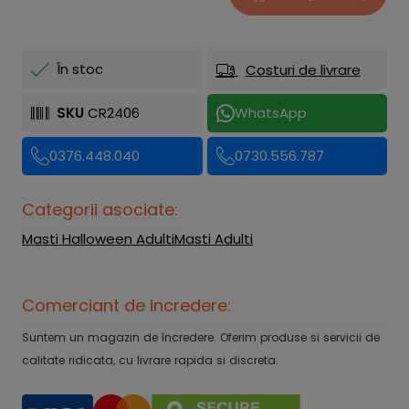
În stoc
Costuri de livrare
SKU
CR2406
WhatsApp
0376.448.040
0730.556.787
Categorii asociate:
Masti Halloween Adulti
Masti Adulti
Comerciant de incredere:
Suntem un magazin de încredere. Oferim produse si servicii de
calitate ridicata, cu livrare rapida si discreta.