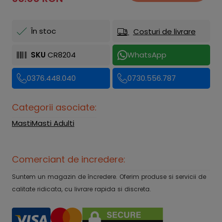
În stoc
Costuri de livrare
SKU
CR8204
WhatsApp
0376.448.040
0730.556.787
Categorii asociate:
Masti
Masti Adulti
Comerciant de incredere:
Suntem un magazin de încredere. Oferim produse si servicii de
calitate ridicata, cu livrare rapida si discreta.