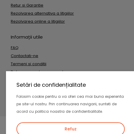
Retur si Garantie
Rezolvarea alternativa a litigiilor
Rezolvarea online a litigiilor
Informații utile
FAQ
Contactati-ne
Termeni si conditii
Date cu caracter personal
Setări de confidențialitate
Copyright © 2026 Outside Technologies SRL. Toate drepturile
Folosim cookie pentru a va oferi cea mai buna experienta
rezervate
pe site-ul nostru. Prin continuarea navigarii, sunteti de
-
acord cu politica noastra de confidentialitate.
Refuz