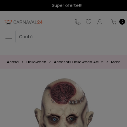
Super oferte!!!
0
Acasă
Halloween
Accesorii Halloween Adulti
Masti Ha