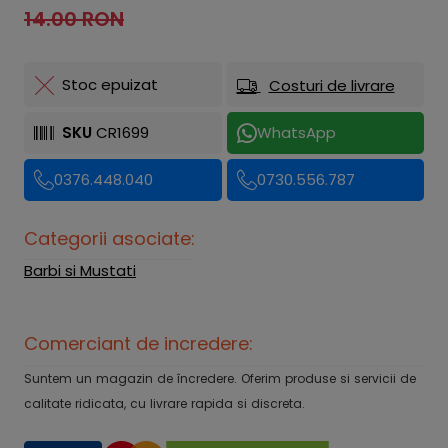
14.00 RON
Stoc epuizat
Costuri de livrare
SKU
CR1699
WhatsApp
0376.448.040
0730.556.787
Categorii asociate:
Barbi si Mustati
Comerciant de incredere:
Suntem un magazin de încredere. Oferim produse si servicii de
calitate ridicata, cu livrare rapida si discreta.