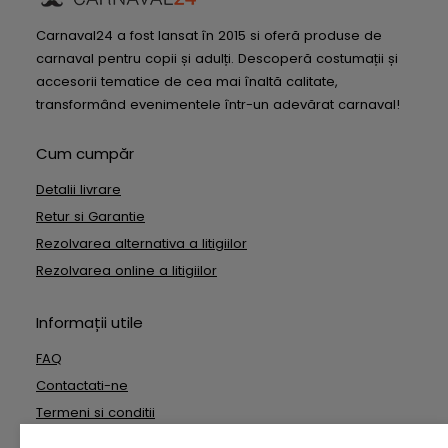
Carnaval24 a fost lansat în 2015 si oferă produse de
carnaval pentru copii și adulți. Descoperă costumații și
accesorii tematice de cea mai înaltă calitate,
transformând evenimentele într-un adevărat carnaval!
Cum cumpăr
Detalii livrare
Retur si Garantie
Rezolvarea alternativa a litigiilor
Rezolvarea online a litigiilor
Informații utile
FAQ
Contactati-ne
Termeni si conditii
Date cu caracter personal