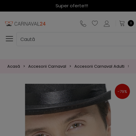
Super oferte!!!
0
Acasă
Accesorii Carnaval
Accesorii Carnaval Adulti
B
-79%