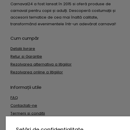
Carnaval24 a fost lansat în 2015 si oferă produse de
carnaval pentru copii și adulți. Descoperă costumații și
accesorii tematice de cea mai înaltă calitate,
transformând evenimentele într-un adevărat carnaval!
Cum cumpăr
Detalii livrare
Retur si Garantie
Rezolvarea alternativa a litigiilor
Rezolvarea online a litigiilor
Informații utile
FAQ
Contactati-ne
Termeni si conditii
Date cu caracter personal
Setări de confidențialitate