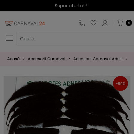
Super oferte!!!
0
Acasă
Accesorii Carnaval
Accesorii Carnaval Adulti
B
-59%