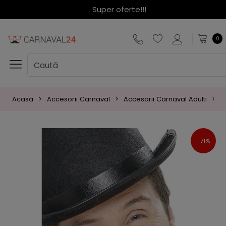
Super oferte!!!
0
Acasă
Accesorii Carnaval
Accesorii Carnaval Adulti
B
-71%