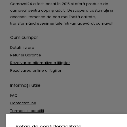
Carnaval24 a fost lansat în 2015 si oferă produse de
carnaval pentru copii și adulți. Descoperă costumații și
accesorii tematice de cea mai înaltă calitate,
transformând evenimentele într-un adevărat carnaval!
Cum cumpăr
Detalii livrare
Retur si Garantie
Rezolvarea alternativa a litigiilor
Rezolvarea online a litigiilor
Informații utile
FAQ
Contactati-ne
Termeni si conditii
Date cu caracter personal
Setări de confidențialitate