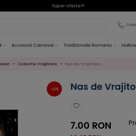
Super oferte!!!
Cont
l
Accesorii Carnaval
Traditionale Romania
Hallo
oween
Costume Vrajitoare
Nas de Vrajitoare
Nas de Vrajit
-51%
Pr
7.00 RON