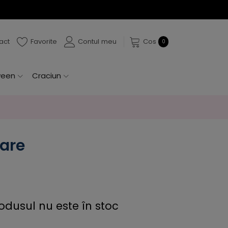
act
Favorite
Contul meu
Cos
0
ween
Craciun
oare
odusul nu este în stoc