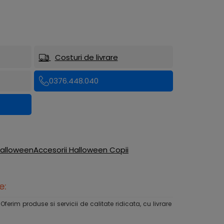
Costuri de livrare
0376.448.040
Halloween
Accesorii Halloween Copii
e:
rim produse si servicii de calitate ridicata, cu livrare