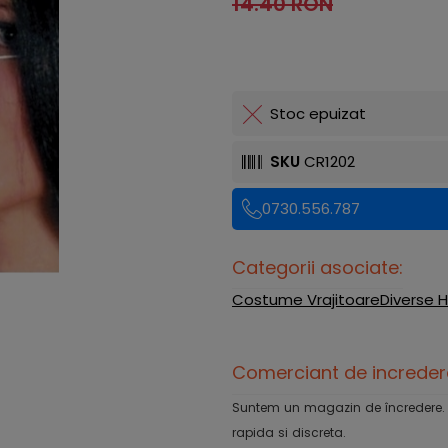
14.40 RON
Stoc epuizat
SKU
CR1202
0730.556.787
Categorii asociate:
Costume Vrajitoare
Diverse 
Comerciant de increder
Suntem un magazin de încredere. Ofe
rapida si discreta.