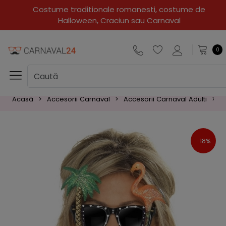
Super oferte!!!
0
Acasă
Accesorii Carnaval
Accesorii Carnaval Adulti
O
-18%