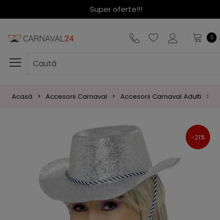
Super oferte!!!
0
Acasă
Accesorii Carnaval
Accesorii Carnaval Adulti
P
-21%