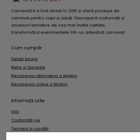
Carnaval24 a fost lansat în 2015 si oferă produse de
carnaval pentru copii și adulți. Descoperă costumații și
accesorii tematice de cea mai înaltă calitate,
transformând evenimentele într-un adevărat carnaval!
Cum cumpăr
Detalii livrare
Retur si Garantie
Rezolvarea alternativa a litigiilor
Rezolvarea online a litigiilor
Informații utile
FAQ
Contactati-ne
Termeni si conditii
Date cu caracter personal