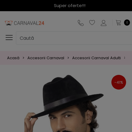
Super oferte!!!
0
Acasă
Accesorii Carnaval
Accesorii Carnaval Adulti
P
-41%