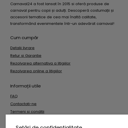
Carnaval24 a fost lansat în 2015 si oferă produse de
carnaval pentru copii și adulți. Descoperă costumații și
accesorii tematice de cea mai înaltă calitate,
transformând evenimentele într-un adevărat carnaval!
Cum cumpăr
Detalii livrare
Retur si Garantie
Rezolvarea alternativa a litigiilor
Rezolvarea online a litigiilor
Informații utile
FAQ
Contactati-ne
Termeni si conditii
Date cu caracter personal
Setări de confidențialitate