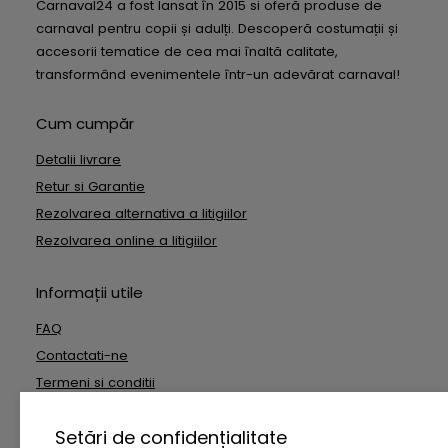
Carnaval24 a fost lansat în 2015 si oferă produse de
carnaval pentru copii și adulți. Descoperă costumații și
accesorii tematice de cea mai înaltă calitate,
transformând evenimentele într-un adevărat carnaval!
Cum cumpăr
Detalii livrare
Retur si Garantie
Rezolvarea alternativa a litigiilor
Rezolvarea online a litigiilor
Informații utile
FAQ
Contactati-ne
Termeni si conditii
Date cu caracter personal
Setări de confidențialitate