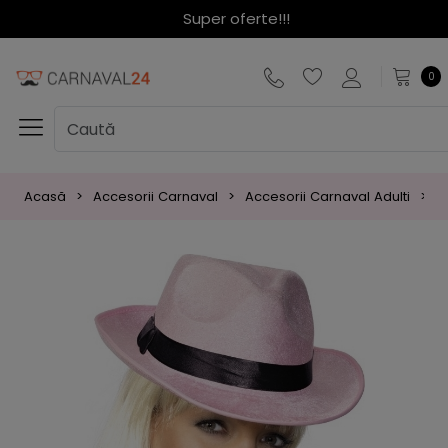
Super oferte!!!
0
Acasă
Accesorii Carnaval
Accesorii Carnaval Adulti
P