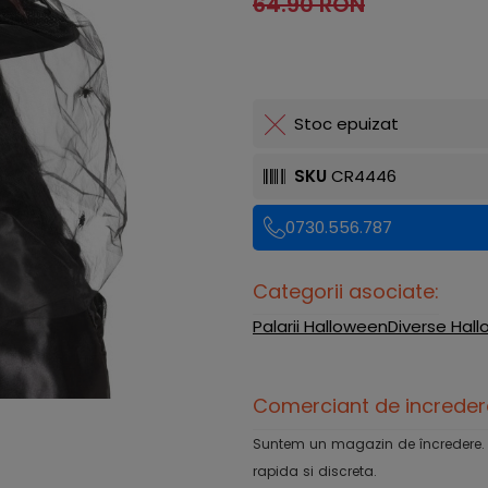
64.90 RON
Stoc epuizat
SKU
CR4446
0730.556.787
Categorii asociate:
Palarii Halloween
Diverse Hal
Comerciant de increder
Suntem un magazin de încredere. Ofe
rapida si discreta.