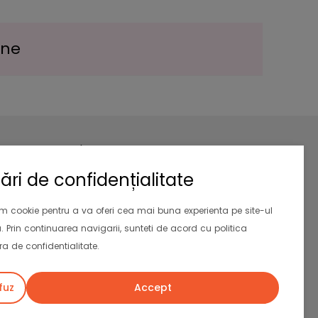
ine
Newsletter
Aboneaza-te la newsletter si primesti
ări de confidențialitate
10% reducere
la prima comanda.
Valabil si pentru clientii existenti
im cookie pentru a va oferi cea mai buna experienta pe site-ul
. Prin continuarea navigarii, sunteti de acord cu politica
Abonează-te
a de confidentialitate.
fuz
Accept