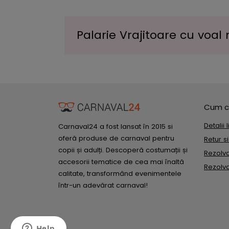
Palarie Vrajitoare cu voal
Cum c
Detalii 
Carnaval24 a fost lansat în 2015 si
oferă produse de carnaval pentru
Retur s
copii și adulți. Descoperă costumații și
Rezolvar
accesorii tematice de cea mai înaltă
Rezolvar
calitate, transformând evenimentele
într-un adevărat carnaval!