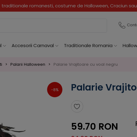
traditionale romanesti, costume de Halloween, Craciun sau
Cont
l
Accesorii Carnaval
Traditionale Romania
Hallo
ti
Palarii Halloween
Palarie Vrajitoare cu voal negru
Palarie Vrajit
-8%
59.70 RON