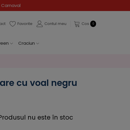
 Carnaval
act
Favorite
Contul meu
Cos
0
ween
Craciun
oare cu voal negru
Produsul nu este în stoc