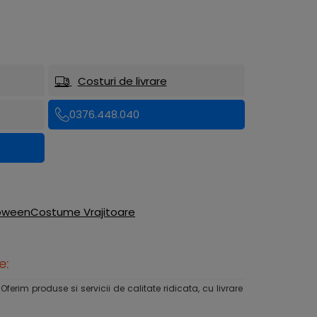
Costuri de livrare
0376.448.040
loween
Costume Vrajitoare
e:
rim produse si servicii de calitate ridicata, cu livrare