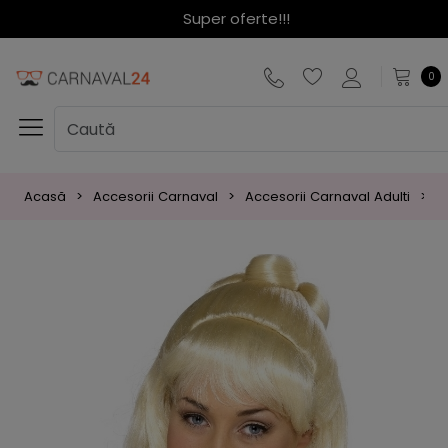
Super oferte!!!
0
Acasă
Accesorii Carnaval
Accesorii Carnaval Adulti
P