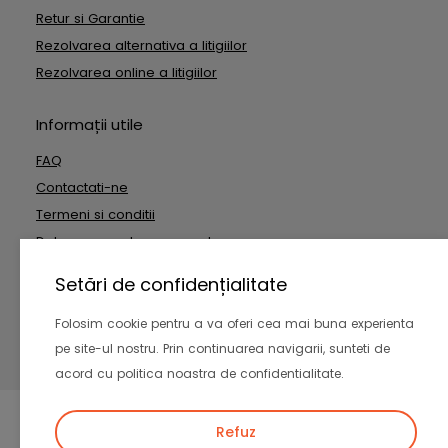
Retur si Garantie
Rezolvarea alternativa a litigiilor
Rezolvarea online a litigiilor
Informații utile
FAQ
Contactati-ne
Termeni si conditii
Date cu caracter personal
Setări de confidențialitate
Copyright © 2026 Outside Technologies SRL. Toate drepturile
Folosim cookie pentru a va oferi cea mai buna experienta
rezervate
pe site-ul nostru. Prin continuarea navigarii, sunteti de
-
acord cu politica noastra de confidentialitate.
Refuz