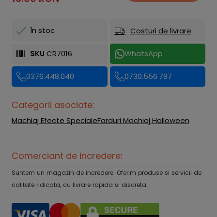
În stoc
Costuri de livrare
SKU
CR7016
WhatsApp
0376.448.040
0730.556.787
Categorii asociate:
Machiaj Efecte Speciale
Farduri Machiaj Halloween
Comerciant de incredere:
Suntem un magazin de încredere. Oferim produse si servicii de
calitate ridicata, cu livrare rapida si discreta.