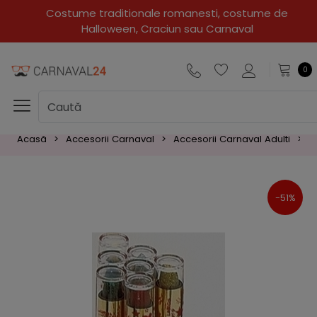
Costume traditionale romanesti, costume de
Halloween, Craciun sau Carnaval
0
Acasă
Accesorii Carnaval
Accesorii Carnaval Adulti
M
-51%