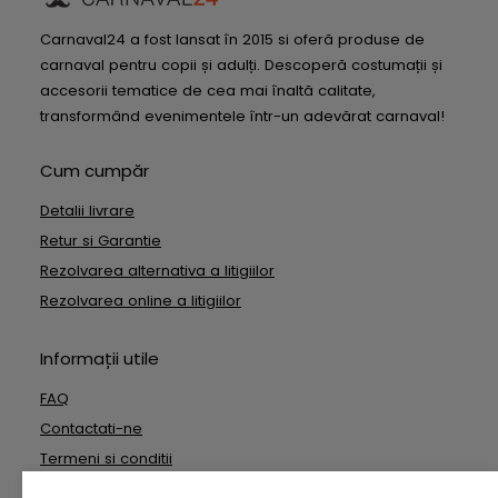
Carnaval24 a fost lansat în 2015 si oferă produse de
carnaval pentru copii și adulți. Descoperă costumații și
accesorii tematice de cea mai înaltă calitate,
transformând evenimentele într-un adevărat carnaval!
Cum cumpăr
Detalii livrare
Retur si Garantie
Rezolvarea alternativa a litigiilor
Rezolvarea online a litigiilor
Informații utile
FAQ
Contactati-ne
Termeni si conditii
Date cu caracter personal