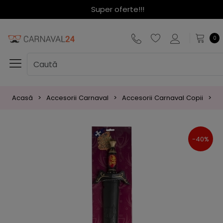
Super oferte!!!
0
Acasă
Accesorii Carnaval
Accesorii Carnaval Copii
A
-40%