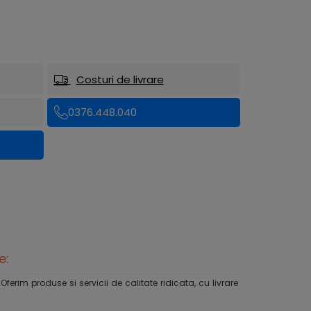
Costuri de livrare
0376.448.040
e:
rim produse si servicii de calitate ridicata, cu livrare