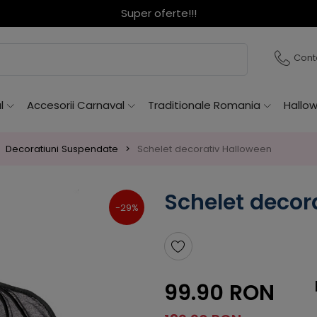
Super oferte!!!
Cont
l
Accesorii Carnaval
Traditionale Romania
Hallo
Decoratiuni Suspendate
Schelet decorativ Halloween
Schelet decor
-29%
99.90 RON