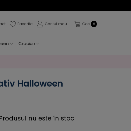
act
Favorite
Contul meu
Cos
0
ween
Craciun
ativ Halloween
Produsul nu este în stoc