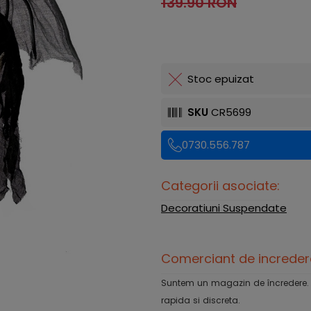
139.90 RON
Stoc epuizat
SKU
CR5699
0730.556.787
Categorii asociate:
Decoratiuni Suspendate
Comerciant de increder
Suntem un magazin de încredere. Ofe
rapida si discreta.