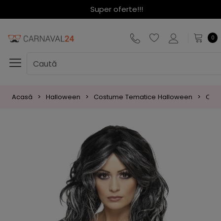
Super oferte!!!
0
Acasă
Halloween
Costume Tematice Halloween
Cost