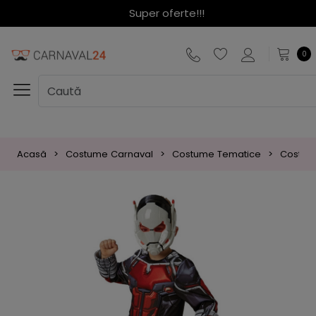
Super oferte!!!
0
Acasă
Costume Carnaval
Costume Tematice
Costum