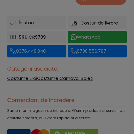
În stoc
Costuri de livrare
SKU
CR9709
WhatsApp
0376.448.040
0730.556.787
Categorii asociate:
Costume Eroi
Costume Carnaval Baieti
Comerciant de incredere:
Suntem un magazin de încredere. Oferim produse si servicii de
calitate ridicata, cu livrare rapida si discreta.