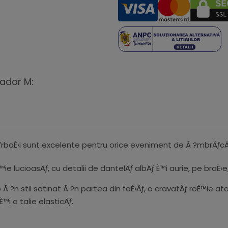
ador M:
aÈ›i sunt excelente pentru orice eveniment de Ã ?mbrÄƒcÄƒmi
 lucioasÄƒ, cu detalii de dantelÄƒ albÄƒ È™i aurie, pe braÈ›e,
?n stil satinat Ã ?n partea din faÈ›Äƒ, o cravatÄƒ roÈ™ie at
™i o talie elasticÄƒ.