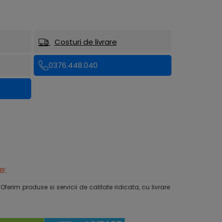
Costuri de livrare
0376.448.040
e:
rim produse si servicii de calitate ridicata, cu livrare