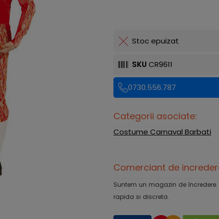
Stoc epuizat
SKU
CR9611
0730.556.787
Categorii asociate:
Costume Carnaval Barbati
Comerciant de increder
Suntem un magazin de încredere. Ofe
rapida si discreta.