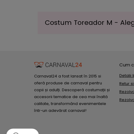
Costum Toreador M - Alege
Cum c
Detalii 
Carnaval24 a fost lansat în 2015 si
oferă produse de carnaval pentru
Retur s
copii și adulți. Descoperă costumații și
Rezolvar
accesorii tematice de cea mai înaltă
Rezolvar
calitate, transformând evenimentele
într-un adevărat carnaval!