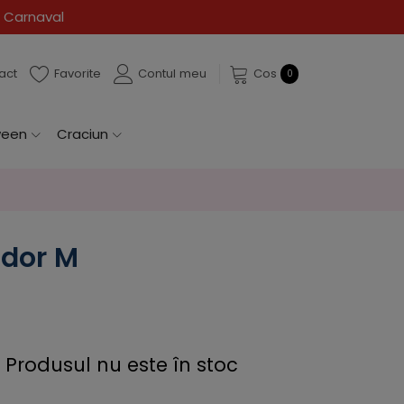
act
Favorite
Contul meu
Cos
0
ween
Craciun
dor M
Produsul nu este în stoc