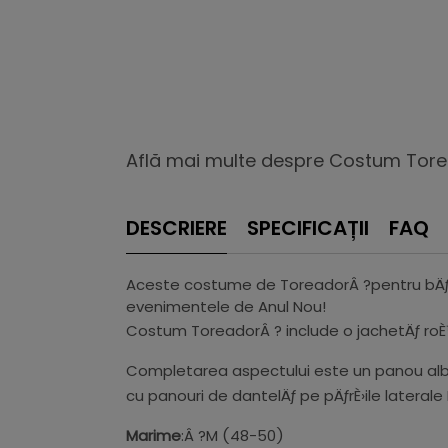
Află mai multe despre Costum Tore
DESCRIERE
SPECIFICAȚII
FAQ
Aceste costume de ToreadorÂ ?pentru bÄƒrb
evenimentele de Anul Nou!
Costum ToreadorÂ ? include o jachetÄƒ roÈ™ie
Completarea aspectului este un panou alb Ã 
cu panouri de dantelÄƒ pe pÄƒrÈ›ile laterale È
Marime
:Â ?M (48-50)