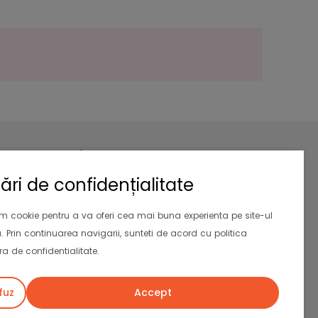
Newsletter
Aboneaza-te la newsletter si primesti
ări de confidențialitate
10% reducere
la prima comanda.
Valabil si pentru clientii existenti
im cookie pentru a va oferi cea mai buna experienta pe site-ul
. Prin continuarea navigarii, sunteti de acord cu politica
Abonează-te
a de confidentialitate.
fuz
Accept