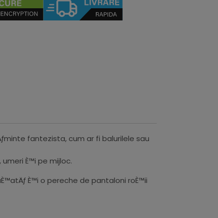
nte fantezista, cum ar fi balurilele sau
 umeri È™i pe mijloc.
aÈ™atÄƒ È™i o pereche de pantaloni roÈ™ii