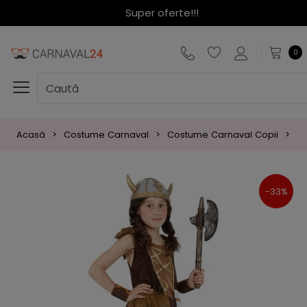
Super oferte!!!
0
Acasă
Costume Carnaval
Costume Carnaval Copii
Co
-33%