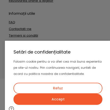
Rezolvarea online a litigiilor
Informații utile
FAQ
Contactati-ne
Termeni si conditii
Date cu caracter personal
Setări de confidențialitate
Copyright © 2026 Outside Technologies SRL. Toate drepturile
Folosim cookie pentru a va oferi cea mai buna experienta
rezervate
pe site-ul nostru. Prin continuarea navigarii, sunteti de
-
acord cu politica noastra de confidentialitate.
Refuz
Accept