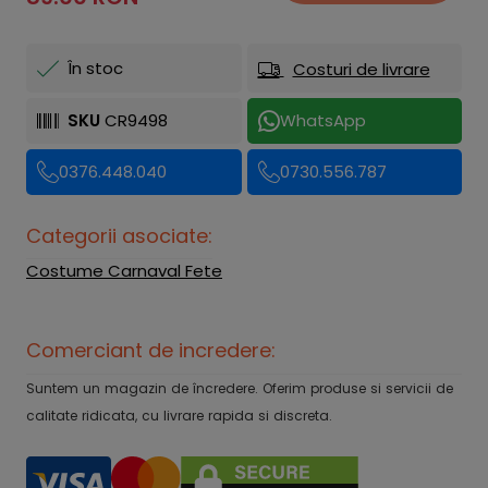
În stoc
Costuri de livrare
SKU
CR9498
WhatsApp
0376.448.040
0730.556.787
Categorii asociate:
Costume Carnaval Fete
Comerciant de incredere:
Suntem un magazin de încredere. Oferim produse si servicii de
calitate ridicata, cu livrare rapida si discreta.