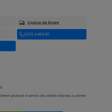
Costuri de livrare
0376.448.040
e:
rim produse si servicii de calitate ridicata, cu livrare