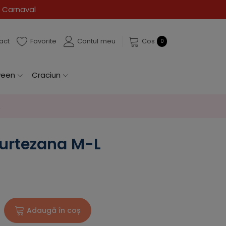
 Carnaval
act
Favorite
Contul meu
Cos
0
ween
Craciun
urtezana M-L
Adaugă în coș