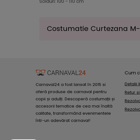
Solduri: 100 - 110 cm
Costumatie Curtezana M-L 
Cum c
Detalii 
Carnaval24 a fost lansat în 2015 si
oferă produse de carnaval pentru
Retur s
copii și adulți. Descoperă costumații și
Rezolvar
accesorii tematice de cea mai înaltă
Rezolvar
calitate, transformând evenimentele
într-un adevărat carnaval!