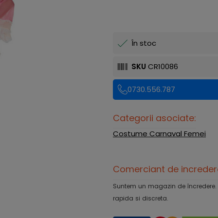
În stoc
SKU
CR10086
0730.556.787
Categorii asociate:
Costume Carnaval Femei
Comerciant de increder
Suntem un magazin de încredere. Ofe
rapida si discreta.