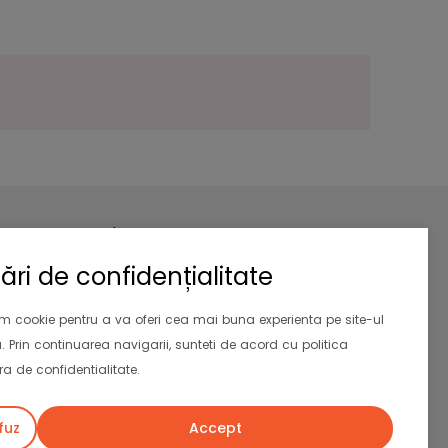
Newsletter
Aboneaza-te la newsletter si primesti
ări de confidențialitate
10% reducere
la prima comanda.
Valabil si pentru clientii existenti
im cookie pentru a va oferi cea mai buna experienta pe site-ul
. Prin continuarea navigarii, sunteti de acord cu politica
Abonează-te
a de confidentialitate.
fuz
Accept