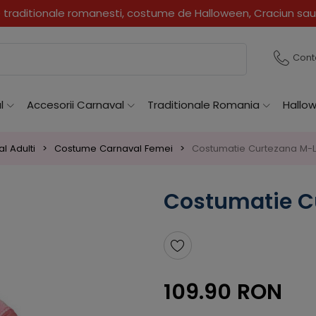
traditionale romanesti, costume de Halloween, Craciun sau
Cont
l
Accesorii Carnaval
Traditionale Romania
Hallo
l Adulti
Costume Carnaval Femei
Costumatie Curtezana M-L
Costumatie C
109.90 RON