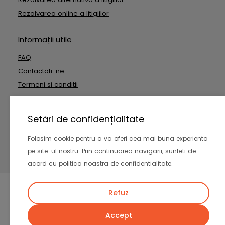
Rezolvarea online a litigiilor
Informații utile
FAQ
Contactati-ne
Termeni si conditii
Date cu caracter personal
Setări de confidențialitate
Copyright © 2026 Outside Technologies SRL. Toate drepturile
Folosim cookie pentru a va oferi cea mai buna experienta
rezervate
pe site-ul nostru. Prin continuarea navigarii, sunteti de
-
acord cu politica noastra de confidentialitate.
Refuz
Accept