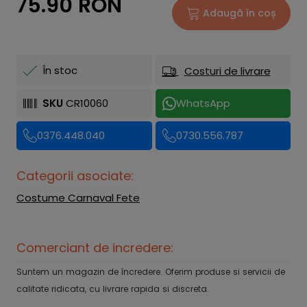
75.90 RON
Adaugă în coș
În stoc
Costuri de livrare
SKU
CR10060
WhatsApp
0376.448.040
0730.556.787
Categorii asociate:
Costume Carnaval Fete
Comerciant de incredere:
Suntem un magazin de încredere. Oferim produse si servicii de
calitate ridicata, cu livrare rapida si discreta.