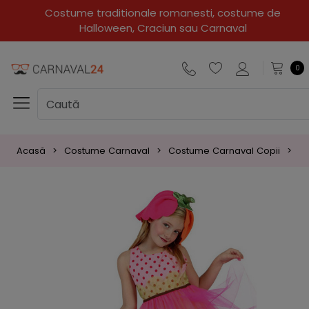
Costume traditionale romanesti, costume de
Halloween, Craciun sau Carnaval
0
Acasă
Costume Carnaval
Costume Carnaval Copii
Co